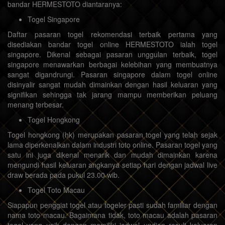
bandar HERMESTOTO diantaranya:
Togel Singapore
Daftar pasaran togel rekomendasi terbaik pertama yang
disediakan bandar togel online HERMESTOTO ialah togel
singapore. Dikenal sebagai pasaran unggulan terbaik, togel
singapore menawarkan berbagai kelebihan yang membuatnya
sangat digandrungi. Pasaran singapore dalam togel online
disinyalir sangat mudah dimainkan dengan hasil keluaran yang
signifikan sehingga tak jarang mampu memberikan peluang
menang terbesar.
Togel Hongkong
Togel hongkong (hk) merupakan pasaran togel yang telah sejak
lama diperkenalkan dalam industri toto online. Pasaran togel yang
satu ini juga dikenal menarik dan mudah dimainkan karena
mengundi hasil keluaran angkanya setiap hari dengan jadwal live
draw berada pada pukul 23.00 wib.
Togel Toto Macau
Siapapun penggiat togel atau togeler pasti sudah familiar dengan
nama toto macau. Bagaimana tidak, toto macau adalah pasaran