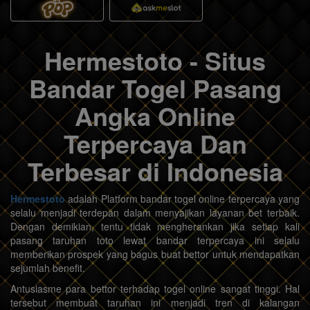
Hermestoto - Situs
Bandar Togel Pasang
Angka Online
Terpercaya Dan
Terbesar di Indonesia
Hermestoto
adalah Platform bandar togel online terpercaya yang
selalu menjadi terdepan dalam menyajikan layanan bet terbaik.
Dengan demikian, tentu tidak mengherankan jika setiap kali
pasang taruhan toto lewat bandar terpercaya ini selalu
memberikan prospek yang bagus buat bettor untuk mendapatkan
sejumlah benefit.
Antusiasme para bettor terhadap togel online sangat tinggi. Hal
tersebut membuat taruhan ini menjadi tren di kalangan