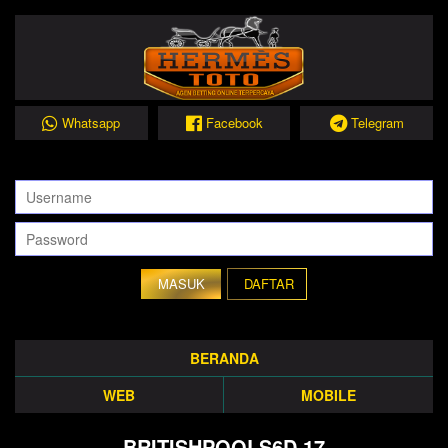
Whatsapp
Facebook
Telegram
DAFTAR
BERANDA
WEB
MOBILE
BRITISHPOOLS6D 17