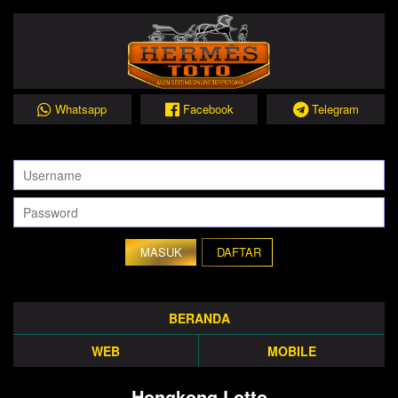
Whatsapp
Facebook
Telegram
DAFTAR
BERANDA
WEB
MOBILE
Hongkong Lotto