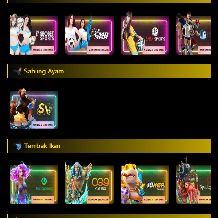
Sabung Ayam
Tembak Ikan