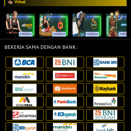
Virtual
BEKERJA SAMA DENGAN BANK :