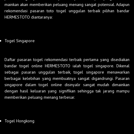
mainkan akan memberikan peluang menang sangat potensial. Adapun
rekomendasi pasaran toto togel unggulan terbaik pilihan bandar
HERMESTOTO diantaranya:
Togel Singapore
Daftar pasaran togel rekomendasi terbaik pertama yang disediakan
bandar togel online HERMESTOTO ialah togel singapore. Dikenal
sebagai pasaran unggulan terbaik, togel singapore menawarkan
berbagai kelebihan yang membuatnya sangat digandrungi. Pasaran
singapore dalam togel online disinyalir sangat mudah dimainkan
dengan hasil keluaran yang signifikan sehingga tak jarang mampu
memberikan peluang menang terbesar.
Togel Hongkong