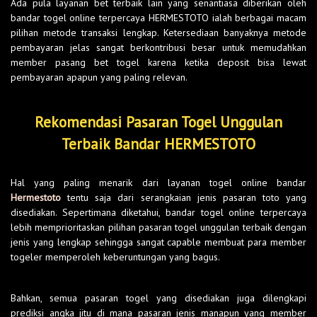
Ada pula layanan bet terbaik lain yang senantiasa diberikan oleh
bandar togel online terpercaya HERMESTOTO ialah berbagai macam
pilihan metode transaksi lengkap. Ketersediaan banyaknya metode
pembayaran jelas sangat berkontribusi besar untuk memudahkan
member pasang bet togel karena ketika deposit bisa lewat
pembayaran apapun yang paling relevan.
Rekomendasi Pasaran Togel Unggulan
Terbaik Bandar HERMESTOTO
Hal yang paling menarik dari layanan togel online bandar
Hermestoto
tentu saja dari serangkaian jenis pasaran toto yang
disediakan. Sepertimana diketahui, bandar togel online terpercaya
lebih memprioritaskan pilihan pasaran togel unggulan terbaik dengan
jenis yang lengkap sehingga sangat capable membuat para member
togeler memperoleh keberuntungan yang bagus.
Bahkan, semua pasaran togel yang disediakan juga dilengkapi
prediksi angka jitu di mana pasaran jenis manapun yang member