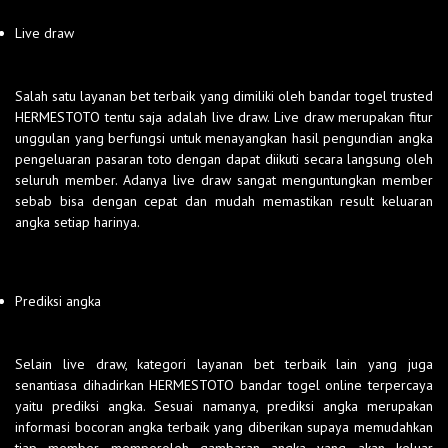
Live draw
Salah satu layanan bet terbaik yang dimiliki oleh bandar togel trusted
HERMESTOTO tentu saja adalah live draw. Live draw merupakan fitur
unggulan yang berfungsi untuk menayangkan hasil pengundian angka
pengeluaran pasaran toto dengan dapat diikuti secara langsung oleh
seluruh member. Adanya live draw sangat menguntungkan member
sebab bisa dengan cepat dan mudah memastikan result keluaran
angka setiap harinya.
Prediksi angka
Selain live draw, kategori layanan bet terbaik lain yang juga
senantiasa dihadirkan HERMESTOTO bandar togel online terpercaya
yaitu prediksi angka. Sesuai namanya, prediksi angka merupakan
informasi bocoran angka terbaik yang diberikan supaya memudahkan
tiap member memperoleh gambaran angka yang akan keluar