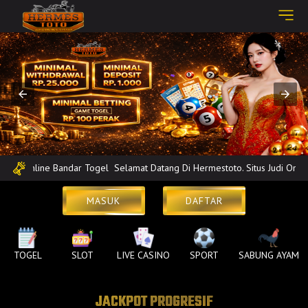
ine Bandar Togel
Selamat Datang Di Hermestoto. Situs Judi Online Bandar 
Terbesar Dan Terpercaya Sejak 2016
MASUK
DAFTAR
TOGEL
SLOT
LIVE CASINO
SPORT
SABUNG AYAM
JACKPOT PROGRESIF